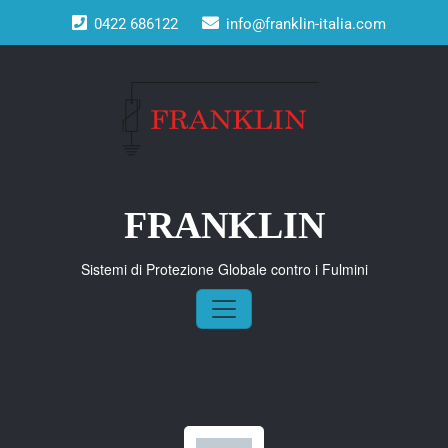
Skip
0422 686122
info@franklin-italia.com
to
content
FRANKLIN
Sistemi di protezione globale
contro i fulmini
FRANKLIN
Servizi
Sistemi di Protezione Globale contro i Fulmini